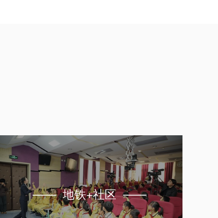
地铁+社区