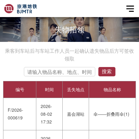
失物招领
乘客到车站后与车站工作人员一起确认遗失物品后方可签收
领取
搜索
编号
时间
丢失地点
物品名称
2026-
F/2026-
08-02
嘉会湖站
伞——折叠雨伞(1)
000619
17:32
2026-