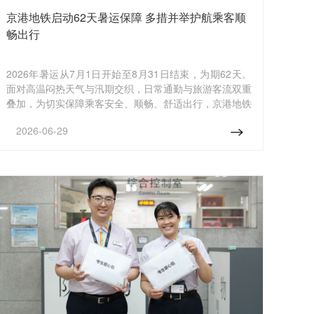
京港地铁启动62天暑运保障 多措并举护航乘客顺
畅出行
2026年暑运从7月1日开始至8月31日结束，为期62天。
面对高温闷热天气与汛期交织，日常通勤与旅游客流双重
叠加，为切实保障乘客安全、顺畅、舒适出行，京港地铁
所辖各线结合暑期天气及客流特点，从行车组织、客流疏
2026-06-29
导、优质服务、安全防汛等多维度发力，全面启动“暑运
护航”专项保障工作。