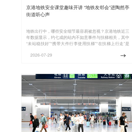
京港地铁安全课堂趣味开讲 “地铁友邻会”进陶然亭
街道听心声
地铁出行中，哪些安全细节最容易被忽视？京港地铁近三
年数据显示，约七成的站内不如意事件与扶梯相关，其中
“未站稳扶好”“携带大件行李使用扶梯”“在扶梯上行走”是
造成扶梯不如意事件的三大主因，占比超八成。为此，7
2026-07-29
月29日，京港地铁走进陶然亭街道，围绕“安全乘梯
‘童’心同行”主题开展地铁安全课堂暑期活动，并推出全新
的《京铁仔安全总动员》原创系列动画，寓教于乐宣传地
铁安全知识；与此同时，举办“地铁友邻会”，在与居民的
交流与沟通中聆听建议，以持续优化出行服务。