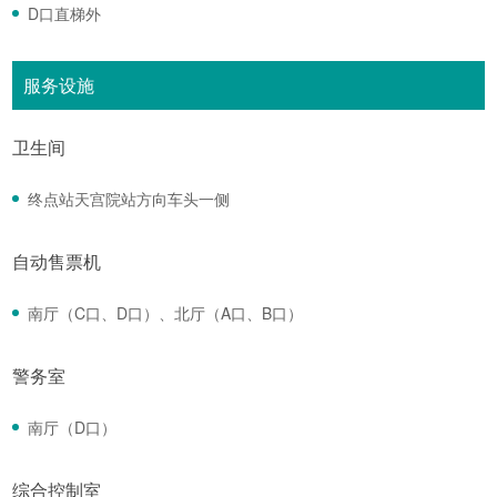
D口直梯外
服务设施
卫生间
终点站天宫院站方向车头一侧
自动售票机
南厅（C口、D口）、北厅（A口、B口）
警务室
南厅（D口）
综合控制室