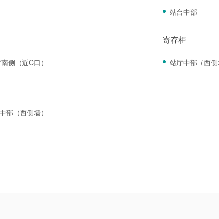
站台中部
寄存柜
厅南侧（近C口）
站厅中部（西侧
厅中部（西侧墙）