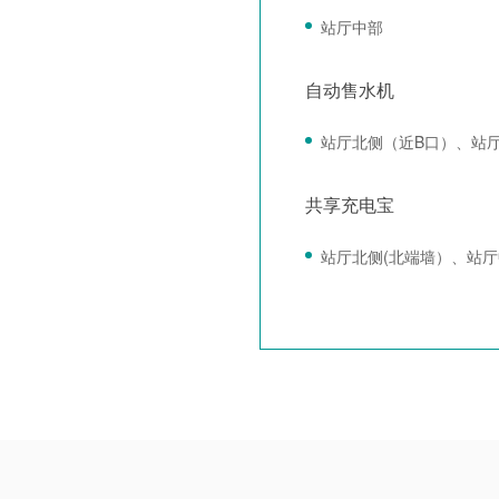
站厅中部
自动售水机
站厅北侧（近B口）、站
共享充电宝
站厅北侧(北端墙）、站