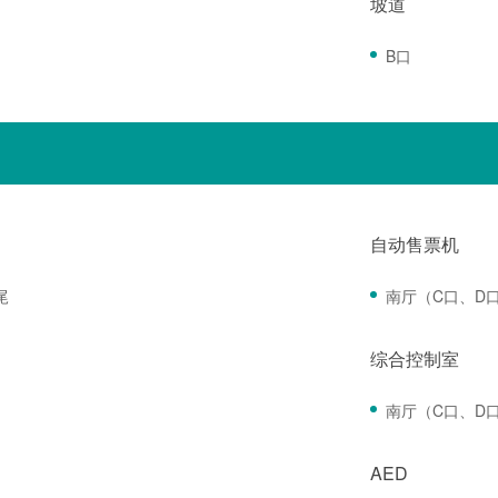
坡道
B口
自动售票机
尾
南厅（C口、D
综合控制室
南厅（C口、D
AED