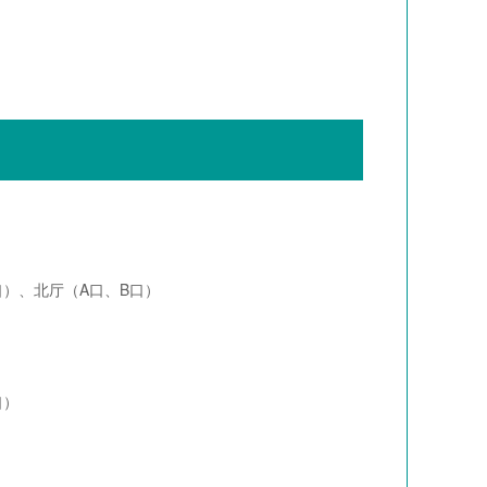
口）、北厅（A口、B口）
口）