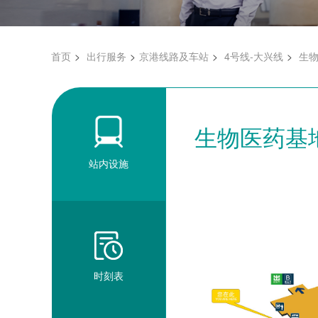
首页
出行服务
京港线路及车站
4号线-大兴线
生
生物医药基
站内设施
时刻表