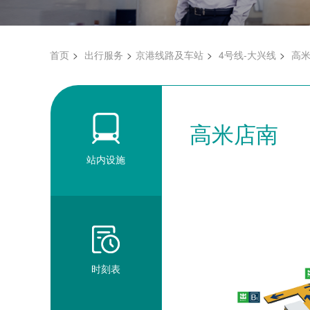
首页
出行服务
京港线路及车站
4号线-大兴线
高
高米店南
站内设施
时刻表