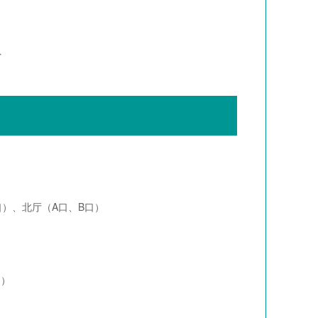
外
口）、北厅（A口、B口）
口）