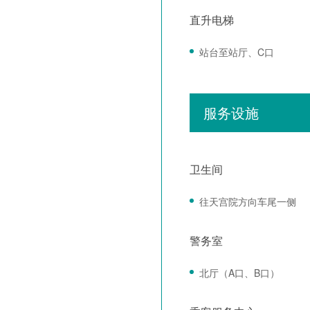
直升电梯
站台至站厅、C口
服务设施
卫生间
往天宫院方向车尾一侧
警务室
北厅（A口、B口）