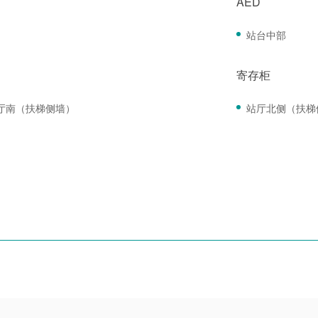
AED
站台中部
寄存柜
厅南（扶梯侧墙）
站厅北侧（扶梯