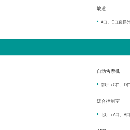
坡道
A口、C口直梯
自动售票机
南厅（C口、D
综合控制室
北厅（A口、B