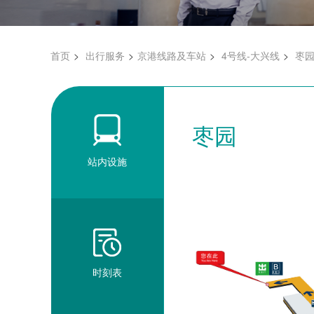
首页
出行服务
京港线路及车站
4号线-大兴线
枣
枣园
站内设施
时刻表