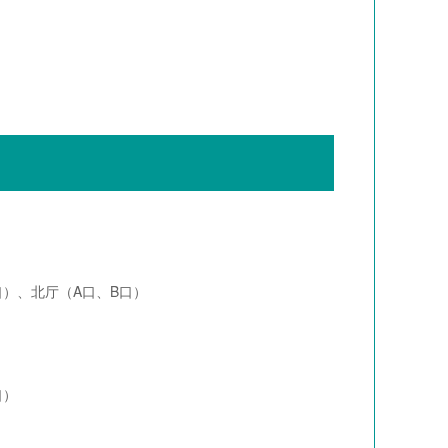
口）、北厅（A口、B口）
口）