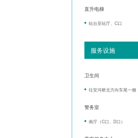
直升电梯
站台至站厅、C口
服务设施
卫生间
往安河桥北方向车尾一侧
警务室
南厅（C口、D口）