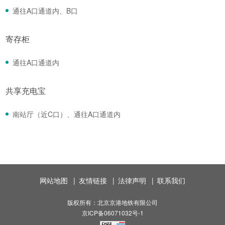
通往A口通道内、B口
寄存柜
通往A口通道内
共享充电宝
南站厅（近C口）、通往A口通道内
网站地图
|
友情链接
|
法律声明
|
联系我们
版权所有：北京京港地铁有限公司
京ICP备06071032号-1