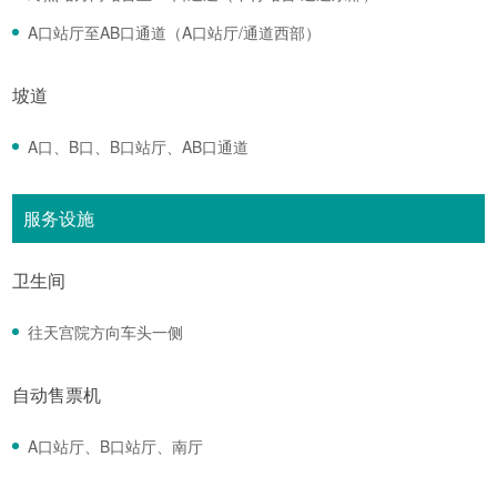
A口站厅至AB口通道（A口站厅/通道西部）
坡道
A口、B口、B口站厅、AB口通道
服务设施
卫生间
往天宫院方向车头一侧
自动售票机
A口站厅、B口站厅、南厅