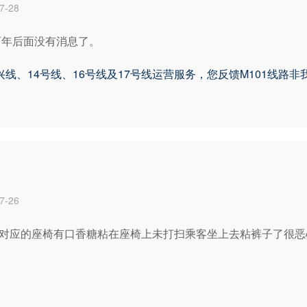
-28
两年后面没有消息了。
兴线、14号线、16号线及17号线运营服务，您反馈M101线路
-26
 1门对应的座椅有口香糖粘在座椅上未打扫乘客坐上去粘裤子了很恶