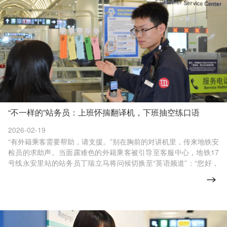
“不一样的”站务员：上班怀揣翻译机，下班抽空练口语
2026-02-19
“有外籍乘客需要帮助，请支援。”别在胸前的对讲机里，传来地铁安
检员的求助声。当面露难色的外籍乘客被引导至客服中心，地铁17
号线永安里站的站务员丁瑞立马将问候切换至“英语频道”：“您好，
请问需要什么帮助？”紧接着，他熟练地从兜里掏出一台翻译机举到
乘客面前，示意其对着机器说话。屏幕上的中英文不断转换：原
来，这位乘客要去大兴机场赶飞机。