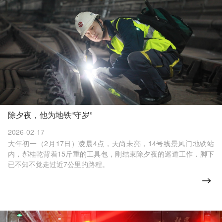
除夕夜，他为地铁“守岁”
2026-02-17
大年初一（2月17日）凌晨4点，天尚未亮，14号线景风门地铁站
内，郝桂乾背着15斤重的工具包，刚结束除夕夜的巡道工作，脚下
已不知不觉走过近7公里的路程。