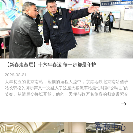
【新春走基层】十六年春运 每一步都是守护
2026-02-21
大年初五的北京南站，熙攘的返程人流中，京港地铁北京南站值班
站长韩松的脚步声又一次融入了这座大客流车站最忙时刻“交响曲”的
节奏。从清晨交接班开始，他的一天便与数万名旅客的归途紧紧交
织。入职至今，十六个春运，他从青涩的站务员成长为独当一面的
值班站长，也把北京南站当成了“另一个家”。