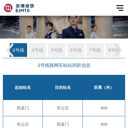
号线
2号线
4号线
5号线
6号线
7号线
8号线
2号线路网车站站间距信息
起始站名
目的站名
距离（米）
西直门
车公庄
909
车公庄
西直门
909