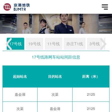
17号线
19号线
11号线
亦庄T1线
3号线
1
17号线路网车站站间距信息
起始站名
目的站名
距离（米）
嘉会湖
次渠
2125
次渠
嘉会湖
2125