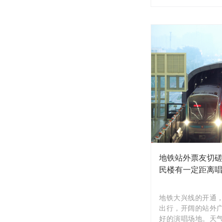
地铁站外票友切磋
民楼有一定距离
地铁大兴线的开通
出行，开阔的站外
好的演唱场地。天