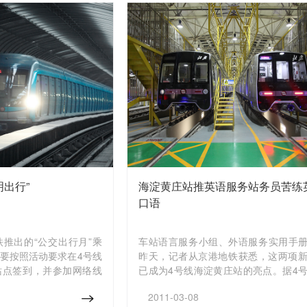
明出行”
海淀黄庄站推英语服务站务员苦练
口语
推出的“公交出行月”乘
车站语言服务小组、外语服务实用手
要按照活动要求在4号线
昨天，记者从京港地铁获悉，这两项
站点签到，并参加网络线
已成为4号线海淀黄庄站的亮点。据4
港地铁纪念品。
淀黄庄站负责人介绍，作为与10号线
2011-03-08
站，每天要为大量乘客提供问询服务