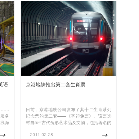
英语
京港地铁推出第二套生肖票
册……
日前，京港地铁公司发布了其十二生肖系列
新服务
纪念票的第二套——《卒卯免票》。该票选
号线海
材自5种古代兔形艺术品及文物，包括著名的
的换乘
圆明园免首。每套含5枚票卡，售价180元，
2011-02-28
，特别
公开发行5000套，以“网上预订、观场缴费后