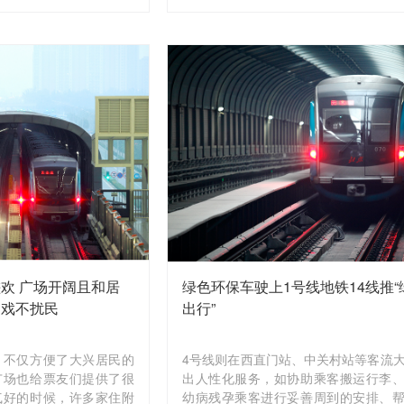
是车站所处位置特殊，周边不仅有多
校，还靠近中关村，经常有外国乘客进
欢 广场开阔且和居
绿色环保车驶上1号线地铁14线推“
唱戏不扰民
出行”
，不仅方便了大兴居民的
4号线则在西直门站、中关村站等客流
广场也给票友们提供了很
出人性化服务，如协助乘客搬运行李
气好的时候，许多家住附
幼病残孕乘客进行妥善周到的安排、