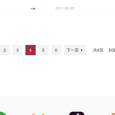
聚此处切磋技艺。
客正确购票进站等耐心细致的服务。
2011-02-22
2
3
4
5
6
下一页
共6页
到