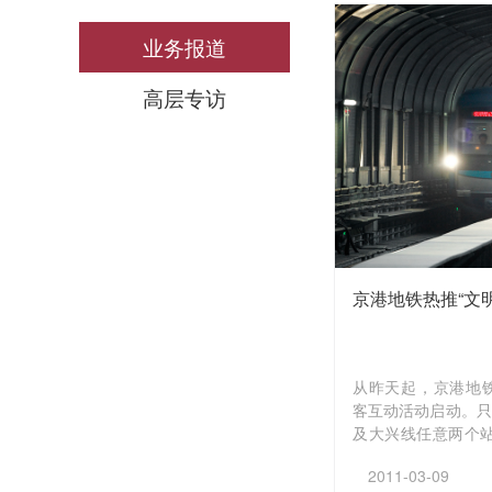
业务报道
高层专访
京港地铁热推“文
从昨天起，京港地铁
客互动活动启动。只
及大兴线任意两个
上活动，就能获得京
2011-03-09