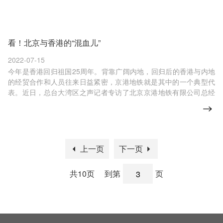
看！北京与香港的“混血儿”
2022-07-15
今年是香港回归祖国25周年。背靠广阔内地，回归后的香港与内地
的经贸合作和人员往来日益紧密，京港地铁就是其中的一个典型代
表。近日，总台大湾区之声记者专访了北京京港地铁有限公司总经
理邵信明。
上一页
下一页
共10页
到第
页