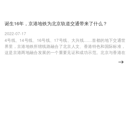
诞生16年，京港地铁为北京轨道交通带来了什么？
2022-07-17
4号线、14号线、16号线、17号线、大兴线……首都的地下交通世
界里，京港地铁所辖线路融合了北京人文、香港特色和国际标准，
这是京港两地融合发展的一个重要见证和成功示范。北京与香港在
城市轨道交通上有哪些合作实践？京港地铁建设背后有哪些故事？
在香港回归祖国25周年之际，人民政协报·人民政协网采访了北京市
政协港澳台侨工作顾问，北京京港地铁有限公司董事、总经理邵信
明。