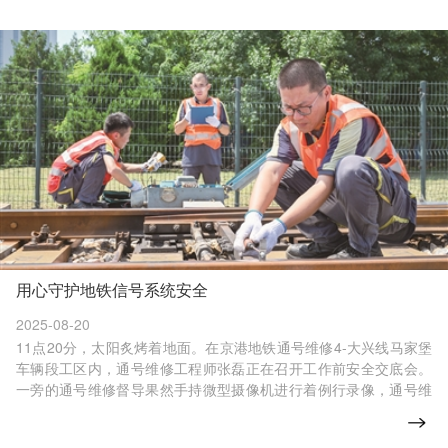
用心守护地铁信号系统安全
2025-08-20
11点20分，太阳炙烤着地面。在京港地铁通号维修4-大兴线马家堡
车辆段工区内，通号维修工程师张磊正在召开工作前安全交底会。
一旁的通号维修督导果然手持微型摄像机进行着例行录像，通号维
修技术员李存和王菁坡在仔细清点工具、物料。