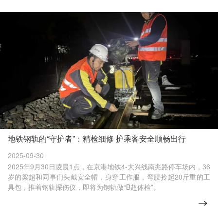
地铁钢轨的“守护者”：精检细修 护乘客安全顺畅出行
2025-09-30
2025年9月30日凌晨1点，在京港地铁4-大兴线南兆路停车场内，36
岁的梁超和同事们头戴安全帽，身穿工作服，弯腰拎起20斤重的工
具包，推着钢轨探伤仪，即将为钢轨做“B超体检”。