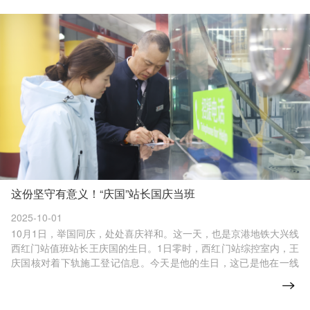
这份坚守有意义！“庆国”站长国庆当班
2025-10-01
10月1日，举国同庆，处处喜庆祥和。这一天，也是京港地铁大兴线
西红门站值班站长王庆国的生日。1日零时，西红门站综控室内，王
庆国核对着下轨施工登记信息。今天是他的生日，这已是他在一线
岗位上度过的15个国庆假期和生日。