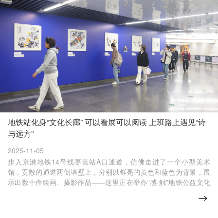
地铁站化身“文化长廊” 可以看展可以阅读 上班路上遇见“诗
与远方”
2025-11-05
步入京港地铁14号线枣营站A口通道，仿佛走进了一个小型美术
馆，宽敞的通道两侧墙壁上，分别以鲜亮的黄色和蓝色为背景，展
示出数十件绘画、摄影作品——这里正在举办“感·触”地铁公益文化
展。