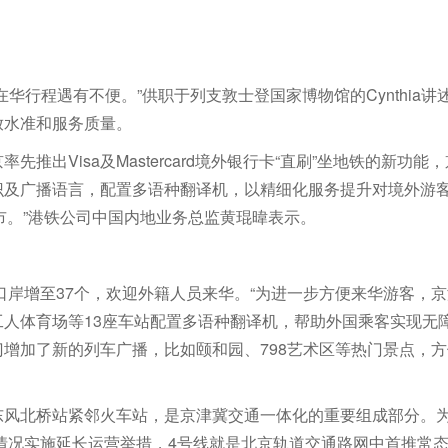
华行程遇有不便。”供职于列支敦士登国家博物馆的Cynthia
放水准和服务质量。
推出Visa及Mastercard境外银行卡“直刷”坐地铁的新
识及广播语言，配置多语种翻译机，以精细化服务提升对境外游客
市。”港铁公司中国内地业务总监黄琨暐表示。
用口岸增至37个，欢迎外籍人员来华。“为进一步方便来华游客，
人体育场等13座车站配置多语种翻译机，帮助外国乘客实现无
增加了新的列车广播，比如颐和园、798艺术区等热门景点，
东风北桥站紧邻火车站，是京津冀交通一体化的重要组成部分。为
流情况实施延长运营举措，4号线就是北京轨道交通路网中首推常