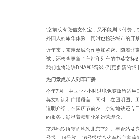
“之前没有微信支付宝，又不能刷卡付费，在
外国人的旅华体验，同时也检验城市的开
近年来，京港双城合作愈加紧密。随着北京率先
试，还检查更新了车站和列车的中英文标
我们也将港铁DNA和经验带到更多新的城
热门景点加入列车广播
今年7月，中国144小时过境免签政策适
英文标识和广播语言；同时，在圆明园、工
追明介绍，在国庆节前夕，京港地铁还专门
的服务，彰显着精细化的运营理念。
京港地铁所辖的地铁北京南站、丰台站及
号线、14号线、16号线结合火车抵京客