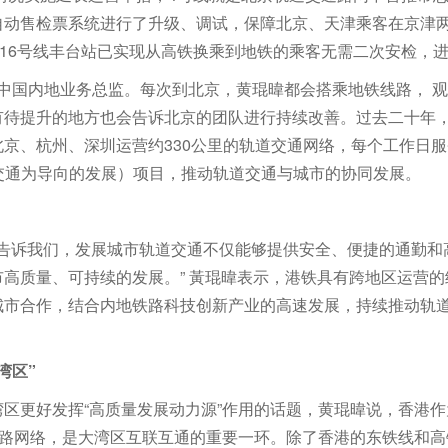
自动售检票系统进行了升级、调试，保障北京、天津乘客在京津两
、16号线丰台站已实现从高铁换乘到地铁的乘客无需二次安检，
港铁中国内地业务总监。每次到北京，黄琨暐都会搭乘地铁线路，
有待提升的地方也会告诉北京的团队进行持续改善。过去二十年
京、杭州、深圳运营约330公里的轨道交通网络，每个工作日服
交通为导向的发展）项目，推动轨道交通与城市的协同发展。
验告诉我们，发展城市轨道交通不仅能够提供安全、便捷的通勤
高质量、可持续的发展。” 黃琨暐表示，港铁具有跨地区运营
城市合作，结合内地铁路科技创新产业的高速发展，持续推动轨
湾区”
区更好发挥“高质量发展动力源”作用的话题，黄琨暐说，香港
铁路网络，是大湾区互联互通的重要一环。除了香港的东铁线和