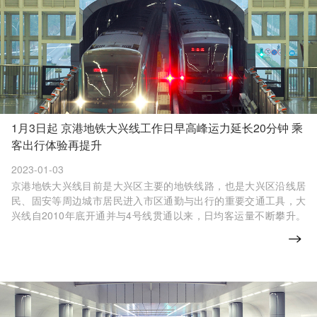
1月3日起 京港地铁大兴线工作日早高峰运力延长20分钟 乘
客出行体验再提升
2023-01-03
京港地铁大兴线目前是大兴区主要的地铁线路，也是大兴区沿线居
民、固安等周边城市居民进入市区通勤与出行的重要交通工具，大
兴线自2010年底开通并与4号线贯通以来，日均客运量不断攀升。
为保障乘客的顺畅出行，京港地铁持续优化行车组织，已多次调整
行车间隔，让乘客出行更高效、更便捷。