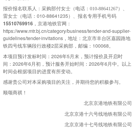
报价报名联系人：采购部付女士（电话：
010-88641267
）、
010-88641235
雷女士（电话：
）、报名专用手机号码
15510769916
，
京港地铁官网：
https://www.mtr.bj.cn/category/business/tender-and-supplier-
guidelines/tender-invitations
，地址：北京市丰台区嘉园路地
2
100068
铁四号线车辆段行政楼
层采购部，邮编：
。
2026
5
本项目预计发标时间：
年
月末，预计报价及开启时
2026
6
2026
6
间：
年
月初，预计服务开始时间：
年
月中。
以上
时间会根据项目的进度有所变动。
感谢贵公司对本采购项目的关注，并期待您的积极参与。
顺颂商祺！
北京京港地铁有限公司
北京京港十六号线地铁有限公司
北京京港十七号线地铁有限公司