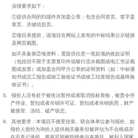
业绩要求如下：
①提供合同的扫描件并加盖公章：包含合同首页、签字盖
章页、关键信息页。
②项目承揽前，该项目在网站上发布的中标结果公示链接
及网页截图。
如不具备第②项资料，需提供任意一笔款项的收款证明
（包括但不限于支票复印件或银行流水截图或电汇凭证截
图或发票）或加盖合同甲方公章的证明资料（如：中标通
知书或完工报告或竣工验收证书或竣工结算报告或最终验
收证书）。
5.
报价人
没有处于被依法暂停或者取消投标资格，被责令停
产停业、暂扣或者吊销许可证、暂扣或者吊销执照，财产
被接管、冻结、破产状态。
6.
其他要求：
本项目不接受
挂靠、联合体单位参与
报价
。如
报价
人曾经为询价人提供相关服务但被评估为不合格或存
在不良记录的，将有可能被拒绝参与本项目。
被列入国家