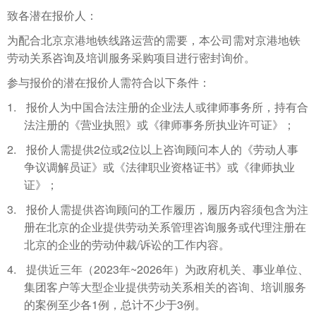
致各潜在
报价
人：
为配合北京京港地铁线路运营的需要，本公司需对京港地铁
劳动关系咨询及培训服务采购项目进行密封询价。
参与报价的潜在报价人需符合以下条件：
1.
报价人为中国合法注册的企业法人或律师事务所
，持有
合
法注册的《营业执照》或《律师事务所执业许可证》
；
2.
2
2
报价人
需
提供
位或
位以上咨询顾问本人的《劳动人事
争议调解员证》或《法律职业资格证书》或《律师执业
证》
；
3.
报价人需
提供咨询顾问的工作履历，履历内容须包含为注
册在北京的企业提供劳动关系管理咨询服务或代理注册在
/
北京的企业的劳动仲裁
诉讼的工作内容。
4.
2023
~2026
提供近三年（
年
年）为政府机关、事业单位、
集团客户等大型企业提供劳动关系相关的咨询、培训服务
1
3
的案例至少各
例，总计不少于
例。