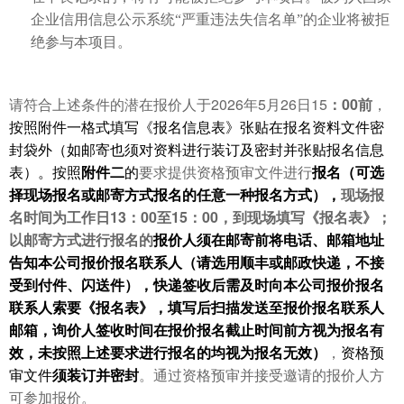
企业信用信息公示系统“严重违法失信名单”的企业将被拒
绝参与本项目。
2026
5
26
15
00
请符合上述条件的潜在报价人于
年
月
日
：
前
，
按照附件一格式填写《报名信息表》张贴在报名资料文件密
封袋外（如邮寄也须对资料进行装订及密封并张贴报名信息
表）。
按照
附件二
的
要求提供资格预审文件进行
报名（可选
择现场报名或邮寄方式报名的任意一种报名方式），
现场报
13
00
15
00
名时间为工作日
：
至
：
，到现场填写《报名表》；
以邮寄方式进行报名的
报价人须在邮寄前将电话、邮箱地址
告知本公司报价报名联系人（请选用顺丰或邮政快递，不接
受到付件、闪送件），快递签收后需及时向本公司报价报名
联系人索要《报名表》，填写后扫描发送至报价报名联系人
邮箱，询价人签收时间在报价报名截止时间前方视为报名有
效，未按照上述要求进行报名的均视为报名无效）
，
资格预
审文件
须装订并密封
。通过资格预审并接受邀请的报价人方
可参加报价。