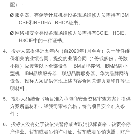
配）：
IBM
Ø
服务器、存储等计算机类设备现场维修人员需持有
CSE
REDHAT RHCA
和
证书。
CCIE
HCIE
Ø
网络和安全类设备现场维修人员需持有
、
、
H3CIE
中的一种证书。
4.
2020
1
投标人需提供近五年内（自
年
月至今）关于硬件维
1
保相关的业绩合同，提交的业绩合同（
份或多份，份数
IBM
IBM
不限）应覆盖以下全部设备：
品牌存储、
品牌小
IBM
型机、
品牌服务器、联想品牌服务器、华为品牌网络
设备。投标人须提供体现上述内容合同关键页复印件等证
明材料；
5.
投标人须结合《项目准入承包商安全资格审查方案》提供
方案所需材料，经我司审核合格，符合项目安全准入条
件；
6.
投标人没有处于被依法暂停或者取消投标资格，被责令停
产停业、暂扣或者吊销许可证、暂扣或者吊销执照，财产