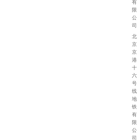
有
限
公
司
北
京
京
港
十
六
号
线
地
铁
有
限
公
司