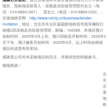
报价。投标报名联系人：采购及供应链管理部付女士（电
010-88641267
010-88641235
话：
）、雷女士（电话：
），
http://www.mtr.bj.cn/business/tender-
京港地铁官网：
invitation
，地址：北京市丰台区嘉园路地铁四号线车辆段行
2
100068
政楼
层采购及供应链管理部，邮编：
。本项目预计
2025
4
2025
4
发标时间：
年
月上旬，预计回标及开标时间：
年
2025
6
月下旬，预计服务开始时间：
年
月。以上时间会根据
项目的进度有所变动。
感谢贵公司对本采购项目的关注，并期待您的积极参与。
顺颂商祺！
北
京
京
港
地
铁