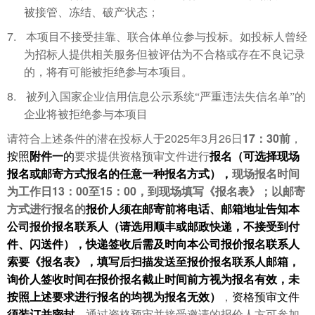
被接管、冻结、破产状态；
7.
本项目不接受挂靠、联合体单位参与投标。如投标人曾经
为招标人提供相关服务但被评估为不合格或存在不良记录
的，将有可能被拒绝参与本项目
。
8.
被列入国家企业信用信息公示系统“严重违法失信名单”的
企业将被拒绝参与本项目
2025
3
26
17
30
请符合上述条件的潜在投标人于
年
月
日
：
前
，
按照
附件一
的
要求提供资格预审文件进行
报名（可选择现场
报名或邮寄方式报名的任意一种报名方式），
现场报名时间
13
00
15
00
为工作日
：
至
：
，到现场填写《报名表》；以邮寄
方式进行报名的
报价人须在邮寄前将电话、邮箱地址告知本
公司报价报名联系人（请选用顺丰或邮政快递，不接受到付
件、闪送件），快递签收后需及时向本公司报价报名联系人
索要《报名表》，填写后扫描发送至报价报名联系人邮箱，
询价人签收时间在报价报名截止时间前方视为报名有效，未
按照上述要求进行报名的均视为报名无效）
，
资格预审文件
须装订并密封
。通过资格预审并接受邀请的报价人方可参加