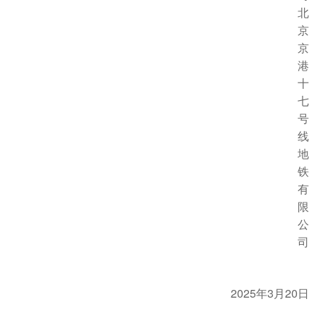
北
京
京
港
十
七
号
线
地
铁
有
限
公
司
2025
3
20
年
月
日