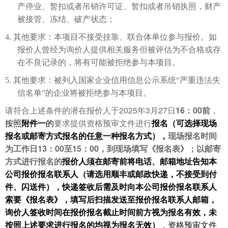
产停业、暂扣或者吊销许可证、暂扣或者吊销执照，财产
被接管、冻结、破产状态；
4.
其他要求：
本项目不接受
挂靠、联合体单位参与
报价
。如
报价
人曾经为询价人提供相关服务但被评估为不合格或存
在不良记录的，将有可能被拒绝参与本项目。
5.
其他要求：被
列入国家企业信用信息公示系统“严重违法失
信名单”的企业将被拒绝参与本项目。
2025
3
27
16
00
请符合上述条件的潜在报价人于
年
月
日
：
前
，
按照
附件一
的
要求提供资格预审文件进行
报名（可选择现场
报名或邮寄方式报名的任意一种报名方式），
现场报名时间
13
00
15
00
为工作日
：
至
：
，到现场填写《报名表》；以邮寄
方式进行报名的
报价人须在邮寄前将电话、邮箱地址告知本
公司报价报名联系人（请选用顺丰或邮政快递，不接受到付
件、闪送件），快递签收后需及时向本公司报价报名联系人
索要《报名表》，填写后扫描发送至报价报名联系人邮箱，
询价人签收时间在报价报名截止时间前方视为报名有效，未
按照上述要求进行报名的均视为报名无效）
，
资格预审文件