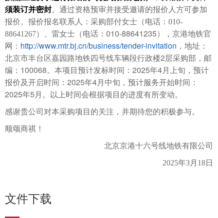
须装订并
密封
。通过资格预审并接受邀请的报价人方可参加
报价。报价报名联系人：采购部付女士（电话：
010-
010-88641235
88641267
）、
雷女士（电话：
）
，
京港地铁官
http://www.mtr.bj.cn/business/tender-invitation
网：
，地址：
2
北京市丰台区嘉园路地铁四号线车辆段行政楼
层采购部，邮
100068
2025
4
编：
。本项目预计发标时间：
年
月上旬，预计
2025
4
报价及开启时间：
年
月中旬，预计服务开始时间：
2025
5
年
月。
以上时间会根据项目的进度有所变动。
感谢贵公司对本采购项目的关注，并期待您的积极参与。
顺颂商祺！
北京京港十六号线地铁有限公司
2025
年3
月18
日
文件下载