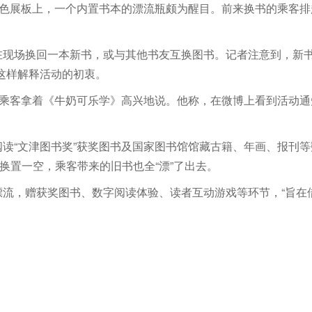
蓝色展板上，一个内置书本的漂流瓶颇为醒目。前来换书的乘客
在现场换回一本新书，或与其他书友互换图书。记者注意到，新书
这样解释活动的初衷。
位乘客拿着《牛奶可乐学》高兴地说。他称，在微博上看到活动通
读“文津图书奖”获奖图书及国家图书馆馆藏古籍、年画、报刊
换置一空，乘客带来的旧书也全“漂”了出去。
漂流，赠获奖图书、数字阅读体验、读者互动游戏等环节，“旨在