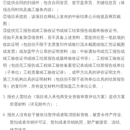
①提供合同的扫描件：包含合同首页、签字盖章页、关键信息页（体
现合同时间及
施工
服务内容）
；
②
项目承揽前，
该项目在网站上发布的中标结果公示链接及网页截
图
；
③提供完工报告或竣工验收证书或竣工结算报告或最终验收证书。
④如不具备
第
③项
资料，若不具备上述资料，需提供任意一笔款项的
收款证明（包括但不限于支票复印件或银行流水截图或电汇凭证截图
或发票）或加盖甲方公章的证明资料（如：中标通知书或完工报告或
竣工验收证书或竣工结算报告或最终验收证书等）。工程竣工验收证
明（包括完工报告或工程竣工验收备案登记表或竣工结算报告或单位
（子单位）工程质量竣工验收记录），或甲方出具的评价证明文件、
第三方机构出具的证明材料（包括但不限于咨询单位出具的结算报告
等
）
的复印件，所有提交材料均需加盖乙方单位公章。
；
5.
报价
人
需结合《项目准入承包商安全资格审查评估方案》提供方案
所需材料（详见附件六）；
6.
报价人
没有处于被依法暂停或者取消投标资格，被责令停产停业、
暂扣或者吊销许可证、暂扣或者吊销执照，财产被
接管、冻结、
破产状态
。