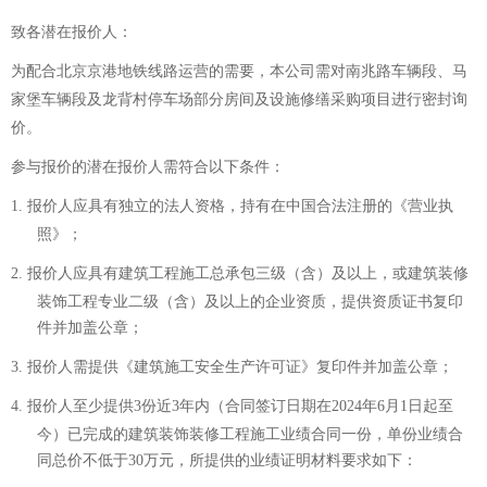
致各潜在
报价
人：
为配合北京京港地铁线路运营的需要，本公司需对南兆路车辆段、马
家堡车辆段及龙背村停车场部分房间及设施修缮采购项目进行密封询
价。
参与报价的潜在报价人需符合以下条件：
1.
报价人应具有独立的法人资格，持有在中国合法注册的《营业执
照》
；
2.
报价人
应具有建筑工程施工总承包三级
（
含
）
及以上，或建筑装修
装饰工程专业二级
（
含
）
及以上的企业资质，提供资质证书复印
件并加盖公章
；
3.
报价人
需提供《建筑施工安全生产许可证》复印件并加盖公章
；
4.
报价人
至少提供
3
份近
3
年内（合同签订日期在
202
4
年
6
月
1
日起至
今）已完成的建筑装饰装修工程施工业绩合同
一份
，单份业绩合
同总价不低于
30
万元，
所提供的业绩证明材料要求如下：