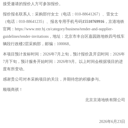
接受邀请的报价人方可参加报价
。
报价报名联系人：采购部付女士（电话：
010-88641267）、
雷
女士
（电话：
010-88641235
）
、
报名专用手机号码
15510769916
，
京港地铁
官网
：
https://www.mtr.bj.cn/category/business/tender-and-supplier-
guidelines/tender-invitations
，
地址：北京市丰台区嘉园路地铁四号线车
辆段行政楼
2
层采购部，邮编
：
100068
。
本项目预计发标时间：
20
2
6
年
7
月上旬，预计报价及开启时间：
20
2
6
年
7
月下旬，预计服务开始时间：
20
2
6
年
9
月。
以上时间会根据项目的进
度有所变动。
感谢贵公司对本采购项目的关注，并期待您的积极参与。
顺颂商祺！
北京京港地铁有限公司
2026
年
6
月
23
日