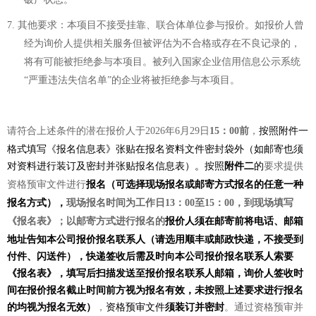
7.
其他要求：
本项目不接受
挂靠、联合体单位参与
报价
。如
报价
人曾
经为询价人提供相关服务但被评估为不合格或存在不良记录的，
将有可能被拒绝参与本项目。
被列入国家企业信用信息公示系统
“严重违法失信名单”的企业将被
拒绝
参与本项目
。
请符合上述条件的潜在报价人于
2026
年
6
月
29
日
15
：
00
前
，
按照
附件一
格式填写《报名信息表》张贴在报名资料文件密封袋外（如邮寄也须
对资料进行装订及密封并张贴报名信息表）。
按照
附件
二
的
要求提供
资格预审文件进行
报名
（可选择现场报名或邮寄方式报名的任意一种
报名方式），
现场报名时间为工作日
13
：
00
至
15
：
00
，到现场填写
《报名表》；以邮寄方式进行报名的
报价人须在邮寄前将电话、邮箱
地址告知本公司报价报名联系人（请选用顺丰或邮政快递，不接受到
付件、闪送件），快递签收后需及时向本公司报价报名联系人索要
《报名表》，填写后扫描发送至报价报名联系人邮箱，询价人签收时
间在报价报名截止时间前方视为报名有效，未按照上述要求进行报名
的均视为报名无效）
，
资格预审文件
须装订并
密封
。通过资格预审并